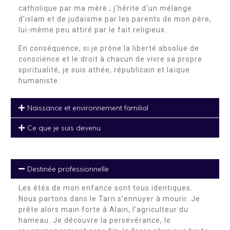
catholique par ma mère ; j’hérite d’un mélange
d’islam et de judaïsme par les parents de mon père,
lui-même peu attiré par le fait religieux.
En conséquence, si je prône la liberté absolue de
conscience et le droit à chacun de vivre sa propre
spiritualité, je suis athée, républicain et laïque
humaniste.
Naissance et environnement familial
Ce que je suis devenu
Destinée professionnelle
Les étés de mon enfance sont tous identiques.
Nous partons dans le Tarn s’ennuyer à mourir. Je
prête alors main forte à Alain, l’agriculteur du
hameau. Je découvre la persévérance, le