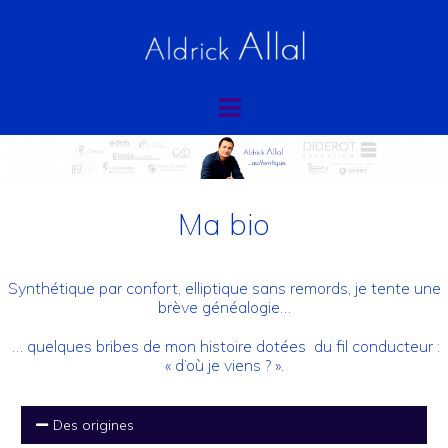
Ma bio
Synthétique par confort, elliptique sans remords, je tente une
brève généalogie…
… quelques bribes de mon histoire dotées du fil conducteur :
« d’où je viens ? ».
Des origines