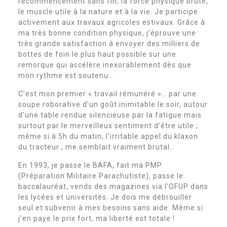
recommencement sans fin, la force physique brute,
le muscle utile à la nature et à la vie. Je participe
activement aux travaux agricoles estivaux. Grâce à
ma très bonne condition physique, j’éprouve une
très grande satisfaction à envoyer des milliers de
bottes de foin le plus haut possible sur une
remorque qui accélère inexorablement dès que
mon rythme est soutenu…
C’est mon premier « travail rémunéré »… par une
soupe roborative d’un goût inimitable le soir, autour
d’une table rendue silencieuse par la fatigue mais
surtout par le merveilleux sentiment d’être utile ;
même si à 5h du matin, l’irritable appel du klaxon
du tracteur , me semblait vraiment brutal…
En 1993, je passe le BAFA, fait ma PMP
(Préparation Militaire Parachutiste), passe le
baccalauréat, vends des magazines via l’OFUP dans
les lycées et universités. Je dois me débrouiller
seul et subvenir à mes besoins sans aide. Même si
j’en paye le prix fort, ma liberté est totale !